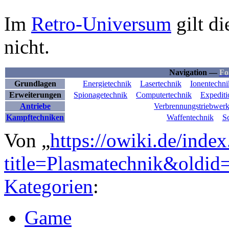
Im
Retro-Universum
gilt d
nicht.
Navigation —
Fo
Grundlagen
Energietechnik
Lasertechnik
Ionentechni
Erweiterungen
Spionagetechnik
Computertechnik
Expediti
Antriebe
Verbrennungstriebwer
Kampftechniken
Waffentechnik
Sc
Von „
https://owiki.de/inde
title=Plasmatechnik&oldid
Kategorien
:
Game