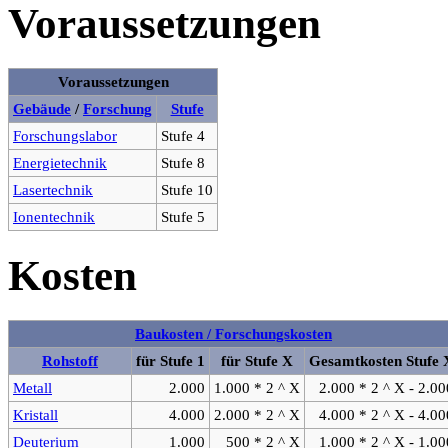
Voraussetzungen
Voraussetzungen
Gebäude
/
Forschung
Stufe
Forschungslabor
Stufe 4
Energietechnik
Stufe 8
Lasertechnik
Stufe 10
Ionentechnik
Stufe 5
Kosten
Baukosten / Forschungskosten
Rohstoff
für Stufe 1
für Stufe X
Gesamtkosten Stufe 
Metall
2.000
1.000 * 2 ^ X
2.000 * 2 ^ X - 2.00
Kristall
4.000
2.000 * 2 ^ X
4.000 * 2 ^ X - 4.00
Deuterium
1.000
500 * 2 ^ X
1.000 * 2 ^ X - 1.00