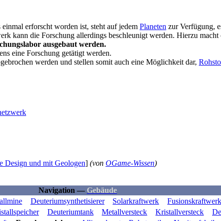
s einmal erforscht worden ist, steht auf jedem
Planeten
zur Verfügung, e
werk kann die Forschung allerdings beschleunigt werden. Hierzu macht
rschungslabor ausgebaut werden.
ens eine Forschung getätigt werden.
bgebrochen werden und stellen somit auch eine Möglichkeit dar,
Rohsto
netzwerk
ue Design und mit Geologen
]
(von
OGame-Wissen
)
Navigation —
Gebäude
allmine
Deuteriumsynthetisierer
Solarkraftwerk
Fusionskraftwer
stallspeicher
Deuteriumtank
Metallversteck
Kristallversteck
De