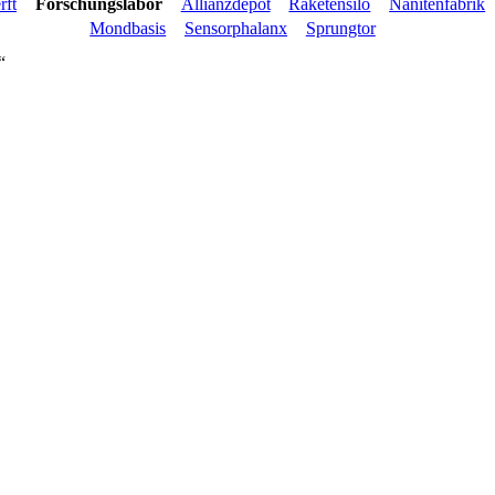
rft
Forschungslabor
Allianzdepot
Raketensilo
Nanitenfabrik
Mondbasis
Sensorphalanx
Sprungtor
“