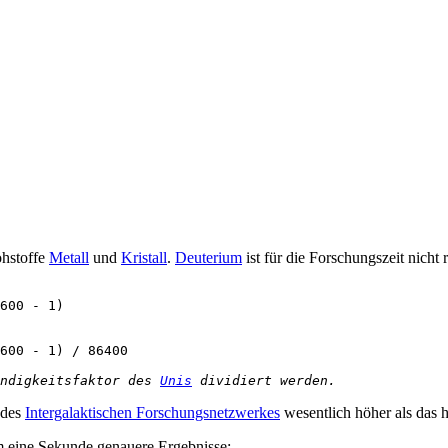
ohstoffe
Metall
und
Kristall
.
Deuterium
ist für die Forschungszeit nicht
600 - 1)

600 - 1) / 86400

ndigkeitsfaktor des 
Unis
 dividiert werden.
 des
Intergalaktischen Forschungsnetzwerkes
wesentlich höher als das 
 um eine Sekunde genauere Ergebnisse: