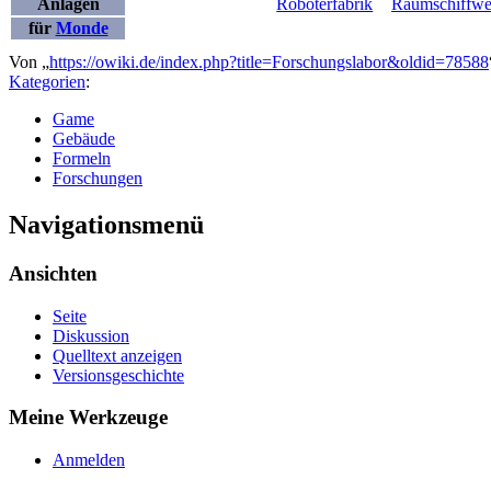
Anlagen
Roboterfabrik
Raumschiffwe
für
Monde
Von „
https://owiki.de/index.php?title=Forschungslabor&oldid=78588
Kategorien
:
Game
Gebäude
Formeln
Forschungen
Navigationsmenü
Ansichten
Seite
Diskussion
Quelltext anzeigen
Versionsgeschichte
Meine Werkzeuge
Anmelden