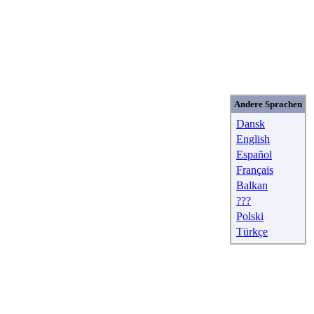
Andere Sprachen
Dansk
English
Español
Français
Balkan
???
Polski
Türkçe