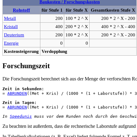
Baukosten / Forschungskosten
Rohstoff
für Stufe 1
für Stufe X
Gesamtkosten Stufe X
Metall
200
100 * 2 ^ X
200 * 2 ^ X - 200
Kristall
400
200 * 2 ^ X
400 * 2 ^ X - 400
Deuterium
200
100 * 2 ^ X
200 * 2 ^ X - 200
Energie
0
0
Kostensteigerung
Verdopplung
Forschungszeit
Die Forschungszeit berechnet sich aus der Menge der verforschten R
Zeit in Sekunden:
= 
ABRUNDEN
((Met + Kris) / (1000 * (1 + Laborstufe)) * 3
Zeit in Tagen:
= 
ABRUNDEN
((Met + Kris) / (1000 * (1 + Laborstufe)) * 3
In 
Speedunis
 muss vor dem Runden noch durch den Geschwi
Zu beachten ist außerdem, dass die rechnerische Laborstufe aufgrund
In Tabellenkalkulationen (z. B. Excel) liefert folgende Formel z. T.