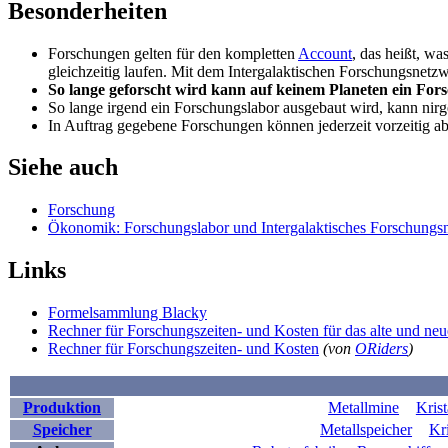
Besonderheiten
Forschungen gelten für den kompletten
Account
, das heißt, wa
gleichzeitig laufen. Mit dem Intergalaktischen Forschungsnetz
So lange geforscht wird kann auf keinem Planeten ein Fo
So lange irgend ein Forschungslabor ausgebaut wird, kann nirg
In Auftrag gegebene Forschungen können jederzeit vorzeitig a
Siehe auch
Forschung
Ökonomik: Forschungslabor und Intergalaktisches Forschungs
Links
Formelsammlung Blacky
Rechner für Forschungszeiten- und Kosten für das alte und ne
Rechner für Forschungszeiten- und Kosten
(von
ORiders
)
Produktion
Metallmine
Krist
Speicher
Metallspeicher
Kri