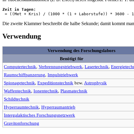
Zeit in Tagen:
Die zweite Klammer beschreibt die halbe Sekunde; damit kommt man z
Verwendung
Verwendung des Forschungslabors
Benötigt für
Computertechnik
,
Verbrennungstriebwerk
,
Lasertechnik
,
Energietech
Raumschiffpanzerung
,
Impulstriebwerk
Spionagetechnik
,
Expeditionstechnik
bzw.
Astrophysik
Waffentechnik
,
Ionentechnik
,
Plasmatechnik
Schildtechnik
Hyperraumtechnik
,
Hyperraumantrieb
Intergalaktisches Forschungsnetzwerk
Gravitonforschung