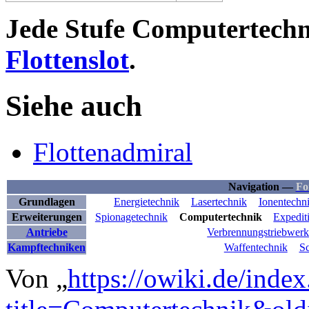
Jede Stufe Computertechn
Flottenslot
.
Siehe auch
Flottenadmiral
Navigation —
Fo
Grundlagen
Energietechnik
Lasertechnik
Ionentechn
Erweiterungen
Spionagetechnik
Computertechnik
Expedit
Antriebe
Verbrennungstriebwer
Kampftechniken
Waffentechnik
Sc
Von „
https://owiki.de/inde