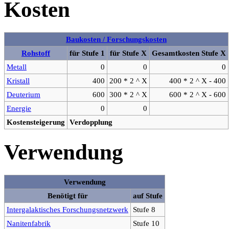
Kosten
Baukosten / Forschungskosten
Rohstoff
für Stufe 1
für Stufe X
Gesamtkosten Stufe X
Metall
0
0
0
Kristall
400
200 * 2 ^ X
400 * 2 ^ X - 400
Deuterium
600
300 * 2 ^ X
600 * 2 ^ X - 600
Energie
0
0
Kostensteigerung
Verdopplung
Verwendung
Verwendung
Benötigt für
auf Stufe
Intergalaktisches Forschungsnetzwerk
Stufe 8
Nanitenfabrik
Stufe 10