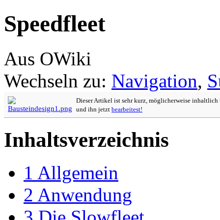
Speedfleet
Aus OWiki
Wechseln zu:
Navigation
,
S
Dieser Artikel ist sehr kurz, möglicherweise inhaltlic
und ihn jetzt
bearbeitest!
Inhaltsverzeichnis
1
Allgemein
2
Anwendung
3
Die Slowfleet