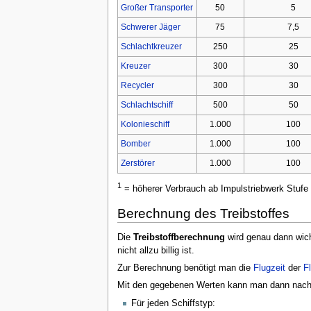
Großer Transporter
50
5
Schwerer Jäger
75
7,5
Schlachtkreuzer
250
25
Kreuzer
300
30
Recycler
300
30
Schlachtschiff
500
50
Kolonieschiff
1.000
100
Bomber
1.000
100
Zerstörer
1.000
100
1
= höherer Verbrauch ab Impulstriebwerk Stufe
Berechnung des Treibstoffes
Die
Treibstoffberechnung
wird genau dann wic
nicht allzu billig ist.
Zur Berechnung benötigt man die
Flugzeit
der
Fl
Mit den gegebenen Werten kann man dann nach f
Für jeden Schiffstyp: