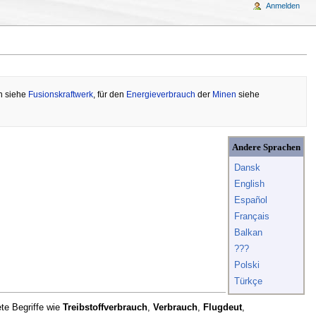
Anmelden
en siehe
Fusionskraftwerk
, für den
Energieverbrauch
der
Minen
siehe
Andere Sprachen
Dansk
English
Español
Français
Balkan
???
Polski
Türkçe
ete Begriffe wie
Treibstoffverbrauch
,
Verbrauch
,
Flugdeut
,