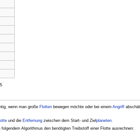
 5
htig, wenn man große
Flotten
bewegen möchte oder bei einem
Angriff
abschätz
otte
und die
Entfernung
zwischen dem Start- und Ziel
planeten
.
olgendem Algorithmus den benötigten Treibstoff einer Flotte ausrechnen: