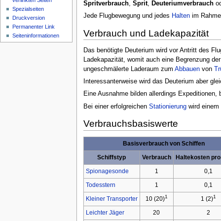
verlinkten Seiten
Spritverbrauch
,
Sprit
,
Deuteriumverbrauch
od
Spezialseiten
Jede Flugbewegung und jedes
Halten
im Rahme
Druckversion
Permanenter Link
Verbrauch und Ladekapazität
Seiteninformationen
Das benötigte Deuterium wird vor Antritt des Flu
Ladekapazität, womit auch eine Begrenzung der
ungeschmälerte Laderaum zum
Abbauen
von
Tr
Interessanterweise wird das Deuterium aber glei
Eine Ausnahme bilden allerdings Expeditionen, 
Bei einer erfolgreichen
Stationierung
wird einem 
Verbrauchsbasiswerte
Basisverbrauch von Schiffen
Schiffstyp
Verbrauch
Haltekosten pro
Spionagesonde
1
0,1
Todesstern
1
0,1
1
1
Kleiner Transporter
10 (20)
1 (2)
Leichter Jäger
20
2