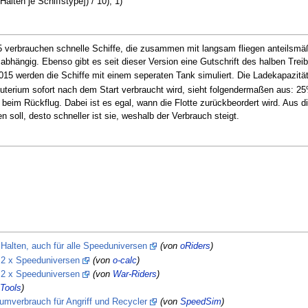
lten je Schiffstype]) / 10), 1)
 verbrauchen schnelle Schiffe, die zusammen mit langsam fliegen anteilsmä
bhängig. Ebenso gibt es seit dieser Version eine Gutschrift des halben Treib
5 werden die Schiffe mit einem seperaten Tank simuliert. Die Ladekapazität 
euterium sofort nach dem Start verbraucht wird, sieht folgendermaßen aus: 
 beim Rückflug. Dabei ist es egal, wann die Flotte zurückbeordert wird. Aus
n soll, desto schneller ist sie, weshalb der Verbrauch steigt.
 Halten, auch für alle Speeduniversen
(von
oRiders
)
r 2 x Speeduniversen
(von
o-calc
)
r 2 x Speeduniversen
(von
War-Riders
)
Tools
)
umverbrauch für Angriff und Recycler
(von
SpeedSim
)