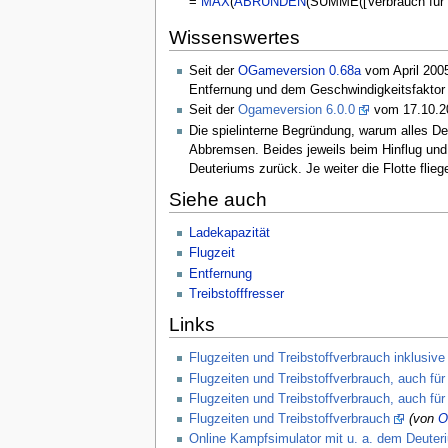
=
MAX
(
ABRUNDEN
(SUMME([Verbrauch für Ha
Wissenswertes
Seit der
OGameversion 0.68a
vom April 2005
Entfernung und dem Geschwindigkeitsfaktor a
Seit der
Ogameversion 6.0.0
vom 17.10.201
Die spielinterne Begründung, warum alles D
Abbremsen. Beides jeweils beim Hinflug und
Deuteriums zurück. Je weiter die Flotte fliege
Siehe auch
Ladekapazität
Flugzeit
Entfernung
Treibstofffresser
Links
Flugzeiten und Treibstoffverbrauch inklusive
Flugzeiten und Treibstoffverbrauch, auch fü
Flugzeiten und Treibstoffverbrauch, auch fü
Flugzeiten und Treibstoffverbrauch
(von
O
Online Kampfsimulator mit u. a. dem Deuteri