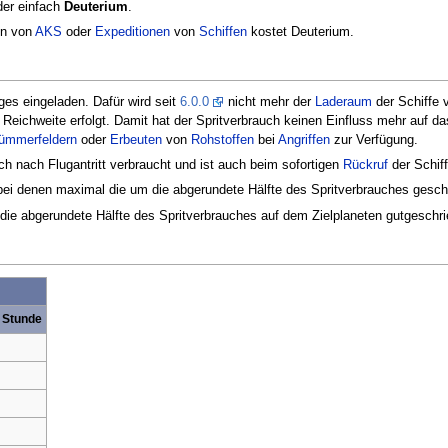
er einfach
Deuterium
.
n von
AKS
oder
Expeditionen
von
Schiffen
kostet Deuterium.
ges eingeladen. Dafür wird seit
6.0.0
nicht mehr der
Laderaum
der Schiffe v
 Reichweite erfolgt. Damit hat der Spritverbrauch keinen Einfluss mehr auf
ümmerfeldern
oder
Erbeuten
von
Rohstoffen
bei
Angriffen
zur Verfügung.
ch nach Flugantritt verbraucht und ist auch beim sofortigen
Rückruf
der Schiff
bei denen maximal die um die abgerundete Hälfte des Spritverbrauches gesc
die abgerundete Hälfte des Spritverbrauches auf dem Zielplaneten gutgeschri
 Stunde