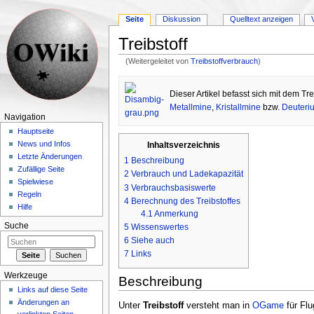
Seite
Diskussion
Quelltext anzeigen
Treibstoff
(Weitergeleitet von
Treibstoffverbrauch
)
Wechseln zu:
Navigation
,
Suche
Dieser Artikel befasst sich mit dem T
Metallmine
,
Kristallmine
bzw.
Deuteriu
Navigation
Hauptseite
News und Infos
Inhaltsverzeichnis
Letzte Änderungen
1
Beschreibung
Zufällige Seite
2
Verbrauch und Ladekapazität
Spielwiese
3
Verbrauchsbasiswerte
Regeln
4
Berechnung des Treibstoffes
Hilfe
4.1
Anmerkung
Suche
5
Wissenswertes
6
Siehe auch
7
Links
Werkzeuge
Beschreibung
Links auf diese Seite
Änderungen an
Unter
Treibstoff
versteht man in
OGame
für Fl