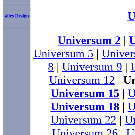
U
altes Design
Universum 2
|
U
Universum 5
|
Univer
8
|
Universum 9
|
Universum 12
|
Un
Universum 15
|
U
Universum 18
|
U
Universum 22
|
U
Universum 26
|
U