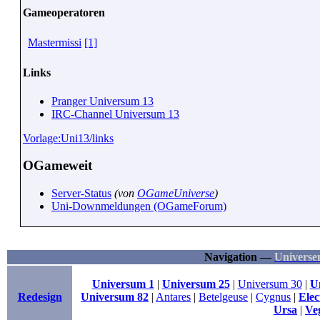
Gameoperatoren
Mastermissi
[1]
Links
Pranger Universum 13
IRC-Channel Universum 13
Vorlage:Uni13/links
OGameweit
Server-Status
(von
OGameUniverse
)
Uni-Downmeldungen (OGameForum)
Navigation —
Universe
Universum 1
|
Universum 25
|
Universum 30
|
U
Redesign
Universum 82
|
Antares
|
Betelgeuse
|
Cygnus
|
Elec
Ursa
|
Ve