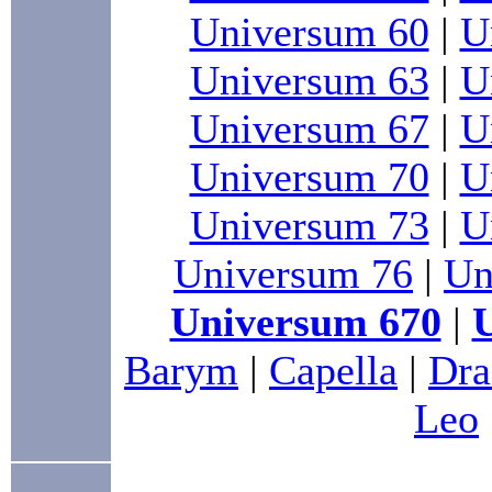
Universum 60
|
U
Universum 63
|
U
Universum 67
|
U
Universum 70
|
U
Universum 73
|
U
Universum 76
|
Un
Universum 670
|
Barym
|
Capella
|
Dra
Leo