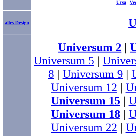
Ursa
|
Ve
U
altes Design
Universum 2
|
U
Universum 5
|
Univer
8
|
Universum 9
|
Universum 12
|
U
Universum 15
|
U
Universum 18
|
U
Universum 22
|
U