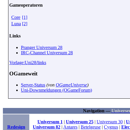
Gameoperatoren
Core
[1]
Luna
[2]
Links
Pranger Universum 28
IRC-Channel Universum 28
Vorlage:Uni28/links
OGameweit
Server-Status
(von
OGameUniverse
)
Uni-Downmeldungen (OGameForum)
Navigation —
Universe
Universum 1
|
Universum 25
|
Universum 30
|
U
Redesign
Universum 82
|
Antares
|
Betelgeuse
|
Cygnus
|
Elec