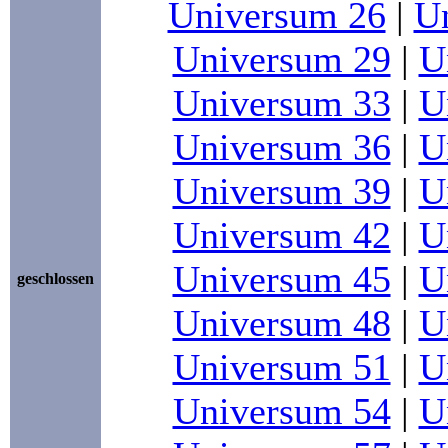
Universum 26
|
U
Universum 29
|
U
Universum 33
|
U
Universum 36
|
U
Universum 39
|
U
Universum 42
|
U
Universum 45
|
U
geschlossen
Universum 48
|
U
Universum 51
|
U
Universum 54
|
U