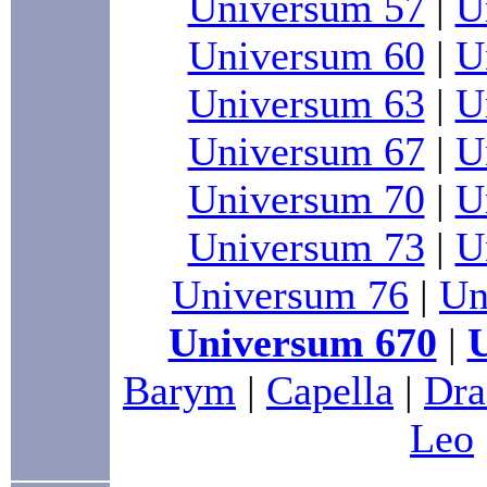
Universum 57
|
U
Universum 60
|
U
Universum 63
|
U
Universum 67
|
U
Universum 70
|
U
Universum 73
|
U
Universum 76
|
Un
Universum 670
|
Barym
|
Capella
|
Dra
Leo