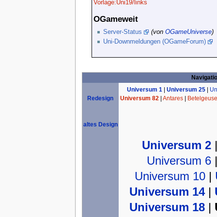
Vorlage:Uni19/links
OGameweit
Server-Status
(von
OGameUniverse
)
Uni-Downmeldungen (OGameForum)
Navigati
Universum 1
|
Universum 25
|
Un
Universum 82
|
Antares
|
Betelgeus
Redesign
altes Design
Universum 2
Universum 6
Universum 10
|
Universum 14
|
Universum 18
|