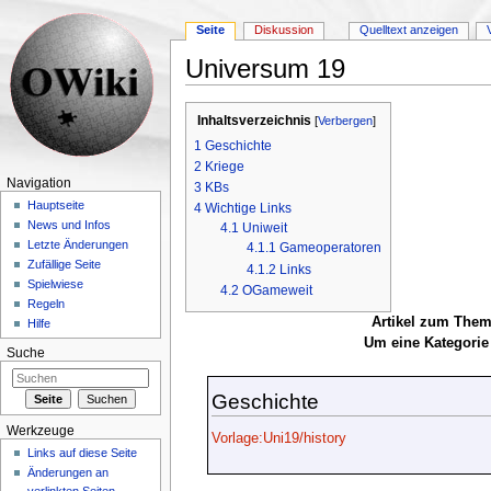
Seite
Diskussion
Quelltext anzeigen
Universum 19
Wechseln zu:
Navigation
,
Suche
Inhaltsverzeichnis
[
Verbergen
]
1
Geschichte
2
Kriege
Navigation
3
KBs
Hauptseite
4
Wichtige Links
News und Infos
4.1
Uniweit
Letzte Änderungen
4.1.1
Gameoperatoren
Zufällige Seite
4.1.2
Links
Spielwiese
4.2
OGameweit
Regeln
Artikel zum Them
Hilfe
Um eine Kategorie 
Suche
Geschichte
Werkzeuge
Vorlage:Uni19/history
Links auf diese Seite
Änderungen an