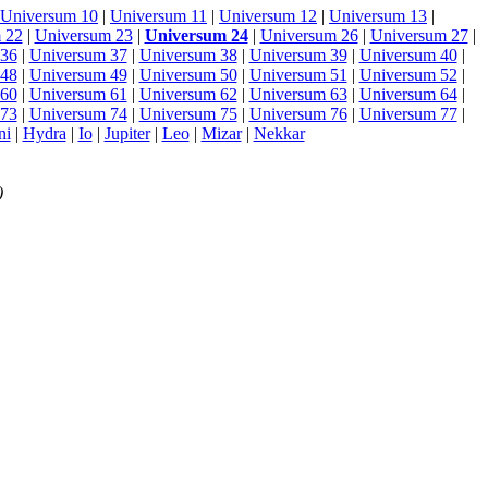
Universum 10
|
Universum 11
|
Universum 12
|
Universum 13
|
 22
|
Universum 23
|
Universum 24
|
Universum 26
|
Universum 27
|
 36
|
Universum 37
|
Universum 38
|
Universum 39
|
Universum 40
|
 48
|
Universum 49
|
Universum 50
|
Universum 51
|
Universum 52
|
 60
|
Universum 61
|
Universum 62
|
Universum 63
|
Universum 64
|
 73
|
Universum 74
|
Universum 75
|
Universum 76
|
Universum 77
|
ni
|
Hydra
|
Io
|
Jupiter
|
Leo
|
Mizar
|
Nekkar
)