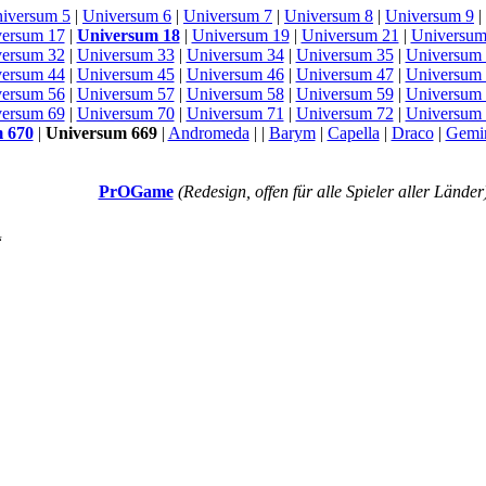
iversum 5
|
Universum 6
|
Universum 7
|
Universum 8
|
Universum 9
|
ersum 17
|
Universum 18
|
Universum 19
|
Universum 21
|
Universum
ersum 32
|
Universum 33
|
Universum 34
|
Universum 35
|
Universum
ersum 44
|
Universum 45
|
Universum 46
|
Universum 47
|
Universum
ersum 56
|
Universum 57
|
Universum 58
|
Universum 59
|
Universum
ersum 69
|
Universum 70
|
Universum 71
|
Universum 72
|
Universum
 670
|
Universum 669
|
Andromeda
| |
Barym
|
Capella
|
Draco
|
Gemi
PrOGame
(Redesign, offen für alle Spieler aller Länder
“