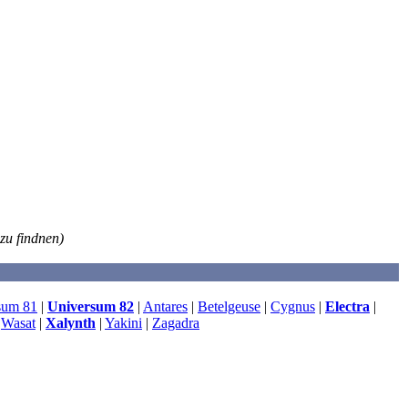
zu findnen)
sum 81
|
Universum 82
|
Antares
|
Betelgeuse
|
Cygnus
|
Electra
|
|
Wasat
|
Xalynth
|
Yakini
|
Zagadra