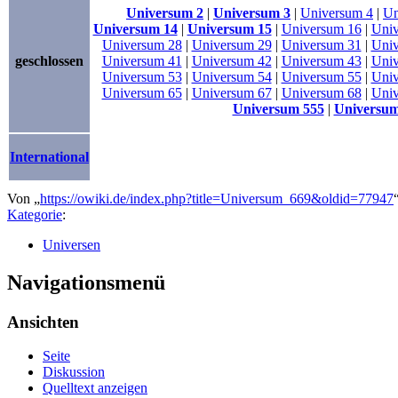
Universum 2
|
Universum 3
|
Universum 4
|
Un
Universum 14
|
Universum 15
|
Universum 16
|
Univ
Universum 28
|
Universum 29
|
Universum 31
|
Univ
geschlossen
Universum 41
|
Universum 42
|
Universum 43
|
Univ
Universum 53
|
Universum 54
|
Universum 55
|
Univ
Universum 65
|
Universum 67
|
Universum 68
|
Univ
Universum 555
|
Universum
International
Von „
https://owiki.de/index.php?title=Universum_669&oldid=77947
Kategorie
:
Universen
Navigationsmenü
Ansichten
Seite
Diskussion
Quelltext anzeigen