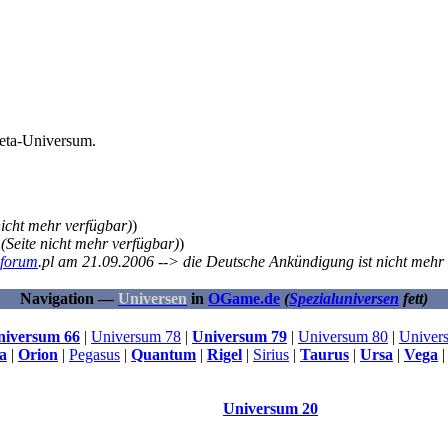
Beta-Universum.
nicht mehr verfügbar)
)
(Seite nicht mehr verfügbar)
)
forum
.pl am 21.09.2006 --> die Deutsche Ankündigung ist nicht mehr 
Navigation —
Universen
in
OGame.de
(
Spezialuniversen
fett)
niversum 66
|
Universum 78
|
Universum 79
|
Universum 80
|
Univer
a
|
Orion
|
Pegasus
|
Quantum
|
Rigel
|
Sirius
|
Taurus
|
Ursa
|
Vega
Universum 20