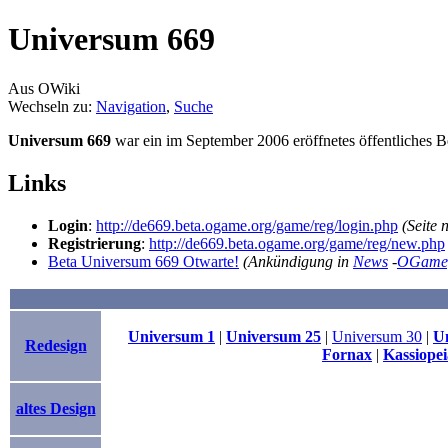
Universum 669
Aus OWiki
Wechseln zu:
Navigation
,
Suche
Universum 669
war ein im September 2006 eröffnetes öffentliches 
Links
Login
:
http://de669.beta.ogame.org/game/reg/login.php
(Seite 
Registrierung
:
http://de669.beta.ogame.org/game/reg/new.php
Beta Universum 669 Otwarte!
(Ankündigung in
News
-
OGame
Universum 1
|
Universum 25
|
Universum 30
|
U
Redesign
Fornax
|
Kassiopei
altes Design