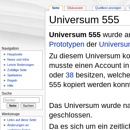
Seite
Diskussion
Quelltext anzeigen
Universum 555
Wechseln zu:
Navigation
,
Suche
Universum 555
wurde am
Prototypen
der
Universu
Navigation
Zu diesem Universum ko
Hauptseite
News und Infos
musste einen Account i
Letzte Änderungen
Zufällige Seite
oder
38
besitzen, welche
Spielwiese
Regeln
555 kopiert werden konn
Hilfe
Suche
Das Universum wurde na
geschlossen.
Werkzeuge
Links auf diese Seite
Da es sich um ein zeitl
Änderungen an