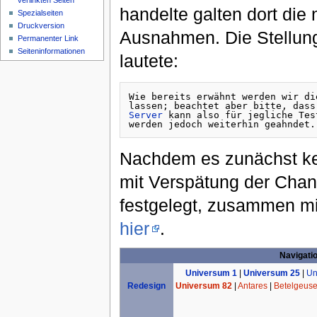
verlinkten Seiten
handelte galten dort die
Spezialseiten
Druckversion
Ausnahmen. Die Stellu
Permanenter Link
Seiteninformationen
lautete:
Wie bereits erwähnt werden wir di
lassen; beachtet aber bitte, dass
Server
 kann also für jegliche Tes
Nachdem es zunächst k
mit Verspätung der Chann
festgelegt, zusammen mi
hier
.
Navigati
Universum 1
|
Universum 25
|
Un
Universum 82
|
Antares
|
Betelgeus
Redesign