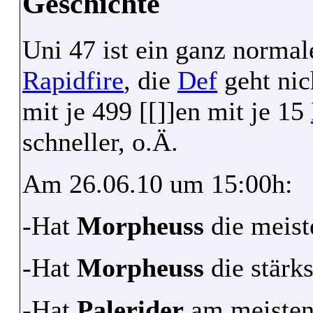
Geschichte
Uni 47 ist ein ganz norma
Rapidfire
, die
Def
geht nic
mit je 499 [[]]en mit je 15
schneller, o.Ä.
Am 26.06.10 um 15:00h:
-Hat
Morpheuss
die meis
-Hat
Morpheuss
die stärk
-Hat
Palerider
am meisten 