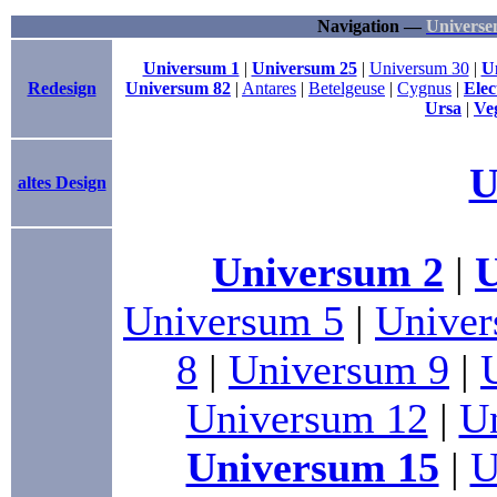
Navigation —
Universe
Universum 1
|
Universum 25
|
Universum 30
|
U
Redesign
Universum 82
|
Antares
|
Betelgeuse
|
Cygnus
|
Elec
Ursa
|
Ve
U
altes Design
Universum 2
|
U
Universum 5
|
Univer
8
|
Universum 9
|
Universum 12
|
U
Universum 15
|
U