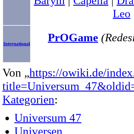
Barym
|
Capella
|
Dra
Leo
PrOGame
(Redesi
International
Von „
https://owiki.de/inde
title=Universum_47&oldi
Kategorien
:
Universum 47
Universen