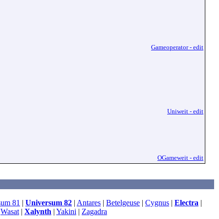
Gameoperator - edit
Uniweit - edit
OGameweit - edit
sum 81
|
Universum 82
|
Antares
|
Betelgeuse
|
Cygnus
|
Electra
|
|
Wasat
|
Xalynth
|
Yakini
|
Zagadra