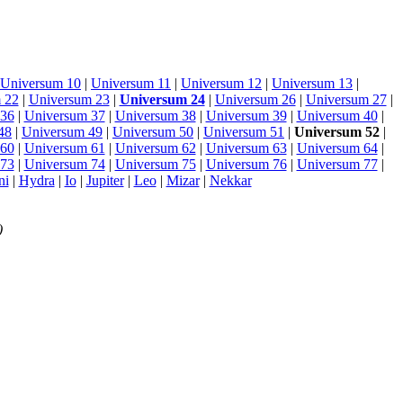
Universum 10
|
Universum 11
|
Universum 12
|
Universum 13
|
 22
|
Universum 23
|
Universum 24
|
Universum 26
|
Universum 27
|
 36
|
Universum 37
|
Universum 38
|
Universum 39
|
Universum 40
|
48
|
Universum 49
|
Universum 50
|
Universum 51
|
Universum 52
|
 60
|
Universum 61
|
Universum 62
|
Universum 63
|
Universum 64
|
 73
|
Universum 74
|
Universum 75
|
Universum 76
|
Universum 77
|
ni
|
Hydra
|
Io
|
Jupiter
|
Leo
|
Mizar
|
Nekkar
)