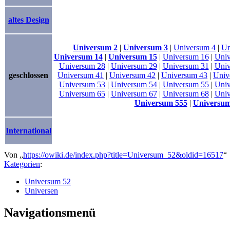
altes Design
Universum 2
|
Universum 3
|
Universum 4
|
Un
Universum 14
|
Universum 15
|
Universum 16
|
Univ
Universum 28
|
Universum 29
|
Universum 31
|
Univ
geschlossen
Universum 41
|
Universum 42
|
Universum 43
|
Univ
Universum 53
|
Universum 54
|
Universum 55
|
Univ
Universum 65
|
Universum 67
|
Universum 68
|
Univ
Universum 555
|
Universum
International
Von „
https://owiki.de/index.php?title=Universum_52&oldid=16517
“
Kategorien
:
Universum 52
Universen
Navigationsmenü