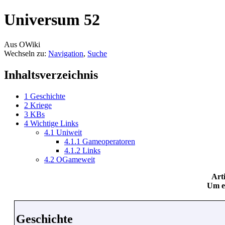
Universum 52
Aus OWiki
Wechseln zu:
Navigation
,
Suche
Inhaltsverzeichnis
1
Geschichte
2
Kriege
3
KBs
4
Wichtige Links
4.1
Uniweit
4.1.1
Gameoperatoren
4.1.2
Links
4.2
OGameweit
Art
Um ei
Geschichte