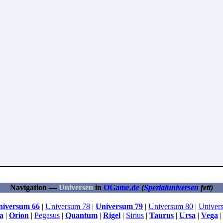
Navigation —
Universen
in
OGame.de
(
Spezialuniversen
fett)
niversum 66
|
Universum 78
|
Universum 79
|
Universum 80
|
Univer
a
|
Orion
|
Pegasus
|
Quantum
|
Rigel
|
Sirius
|
Taurus
|
Ursa
|
Vega