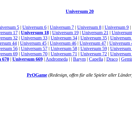
Universum 20
iversum 5
|
Universum 6
|
Universum 7
|
Universum 8
|
Universum 9
|
ersum 17
|
Universum 18
|
Universum 19
|
Universum 21
|
Universum
ersum 32
|
Universum 33
|
Universum 34
|
Universum 35
|
Universum
ersum 44
|
Universum 45
|
Universum 46
|
Universum 47
|
Universum 
ersum 56
|
Universum 57
|
Universum 58
|
Universum 59
|
Universum
ersum 69
|
Universum 70
|
Universum 71
|
Universum 72
|
Universum
 670
|
Universum 669
|
Andromeda
| |
Barym
|
Capella
|
Draco
|
Gemi
PrOGame
(Redesign, offen für alle Spieler aller Länder