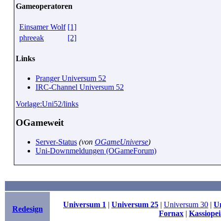
Gameoperatoren
Einsamer Wolf
[1]
phreeak
[2]
Links
Pranger Universum 52
IRC-Channel Universum 52
Vorlage:Uni52/links
OGameweit
Server-Status
(von
OGameUniverse
)
Uni-Downmeldungen (OGameForum)
Universum 1
|
Universum 25
|
Universum 30
|
U
Redesign
Fornax
|
Kassiopei