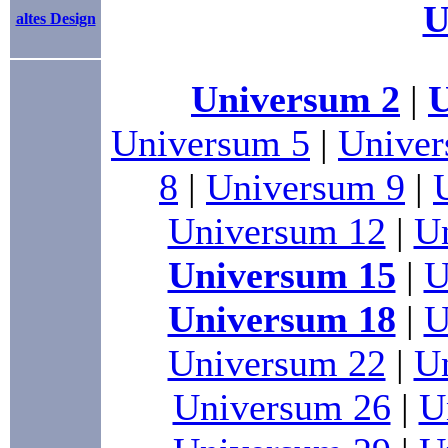
U
altes Design
Universum 2
|
U
Universum 5
|
Univer
8
|
Universum 9
|
Universum 12
|
U
Universum 15
|
U
Universum 18
|
U
Universum 22
|
U
Universum 26
|
U