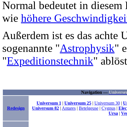
Normal bedeutet in diesem 
wie
höhere Geschwindigkei
Außerdem ist es das achte 
sogenannte "
Astrophysik
" 
"
Expeditionstechnik
" ablöst
Navigation —
Universe
Universum 1
|
Universum 25
|
Universum 30
|
U
Redesign
Universum 82
|
Antares
|
Betelgeuse
|
Cygnus
|
Elec
Ursa
|
Ve