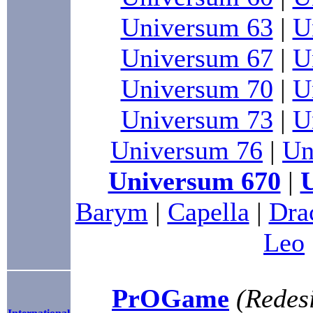
Universum 63
|
U
Universum 67
|
U
Universum 70
|
U
Universum 73
|
U
Universum 76
|
Un
Universum 670
|
Barym
|
Capella
|
Dra
Leo
PrOGame
(Redesi