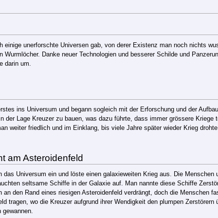
 einige unerforschte Universen gab, von derer Existenz man noch nichts wus
en Wurmlöcher. Danke neuer Technologien und besserer Schilde und Panzerung
e darin um.
erstes ins Universum und begann sogleich mit der Erforschung und der Aufbau
 in der Lage Kreuzer zu bauen, was dazu führte, dass immer grössere Kriege
an weiter friedlich und im Einklang, bis viele Jahre später wieder Krieg drohte
ht am Asteroidenfeld
 das Universum ein und löste einen galaxieweiten Krieg aus. Die Menschen u
uchten seltsame Schiffe in der Galaxie auf. Man nannte diese Schiffe Zerstö
n den Rand eines riesigen Asteroidenfeld verdrängt, doch die Menschen fasst
ld tragen, wo die Kreuzer aufgrund ihrer Wendigkeit den plumpen Zerstörern 
h gewannen.