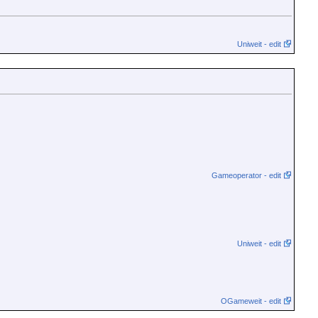
Uniweit - edit
Gameoperator - edit
Uniweit - edit
OGameweit - edit