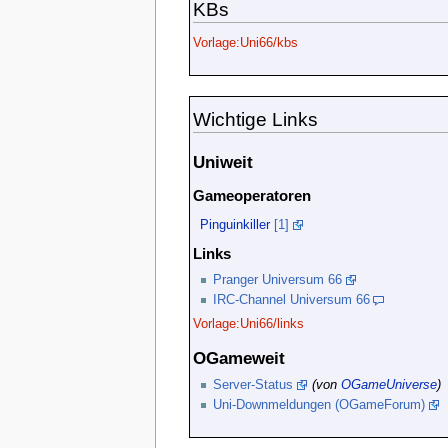
KBs
Vorlage:Uni66/kbs
Wichtige Links
Uniweit
Gameoperatoren
Pinguinkiller
[1]
Links
Pranger Universum 66
IRC-Channel Universum 66
Vorlage:Uni66/links
OGameweit
Server-Status
(von
OGameUniverse
)
Uni-Downmeldungen (OGameForum)