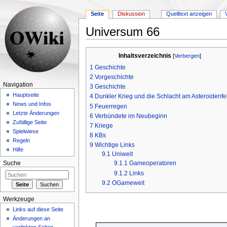
Seite
Diskussion
Quelltext anzeigen
Universum 66
Wechseln zu:
Navigation
,
Suche
Inhaltsverzeichnis
[
Verbergen
]
1
Geschichte
2
Vorgeschichte
Navigation
3
Geschichte
Hauptseite
4
Dunkler Krieg und die Schlacht am Asteroidenfe
News und Infos
5
Feuerregen
Letzte Änderungen
6
Verbündete im Neubeginn
Zufällige Seite
7
Kriege
Spielwiese
8
KBs
Regeln
9
Wichtige Links
Hilfe
9.1
Uniweit
9.1.1
Gameoperatoren
Suche
9.1.2
Links
9.2
OGameweit
Werkzeuge
Links auf diese Seite
Änderungen an